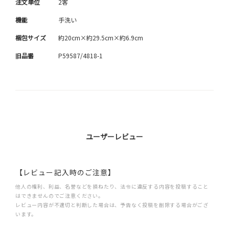
注文単位
2客
機能
手洗い
梱包サイズ
約20cm×約29.5cm×約6.9cm
旧品番
P59587/4818-1
ユーザーレビュー
【レビュー記入時のご注意】
他人の権利、利益、名誉などを損ねたり、法令に違反する内容を投稿すること
はできませんのでご注意ください。
レビュー内容が不適切と判断した場合は、予告なく投稿を削除する場合がござ
います。