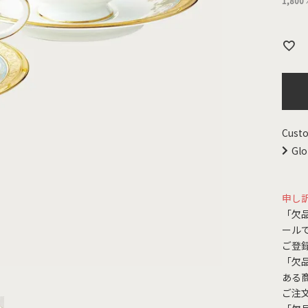
1,800
Custo
Glo
申し
「欠
ール
ご登
「欠
ある
ご注