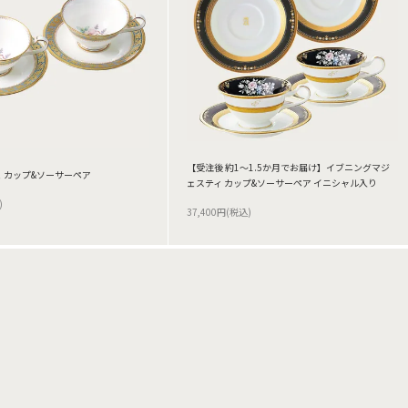
【受注後 約1～1.5か月でお届け】イブニングマジ
 カップ&ソーサーペア
ェスティ カップ&ソーサーペア イニシャル入り
)
37,400円(税込)