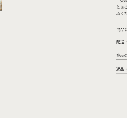
「欠
とあ
承く
商品
配送
商品
返品