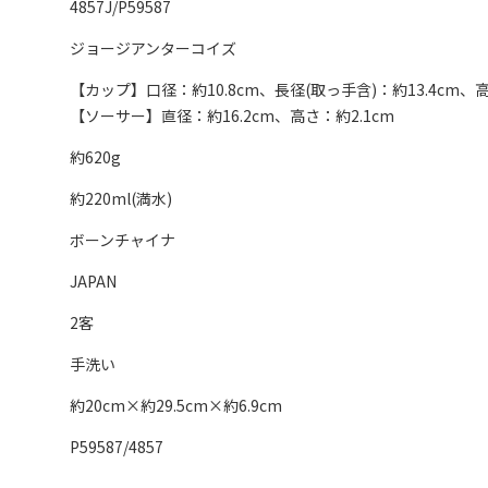
4857J/P59587
ジョージアンターコイズ
【カップ】口径：約10.8cm、長径(取っ手含)：約13.4cm、高
【ソーサー】直径：約16.2cm、高さ：約2.1cm
約620g
約220ml(満水)
ボーンチャイナ
JAPAN
2客
手洗い
約20cm×約29.5cm×約6.9cm
P59587/4857