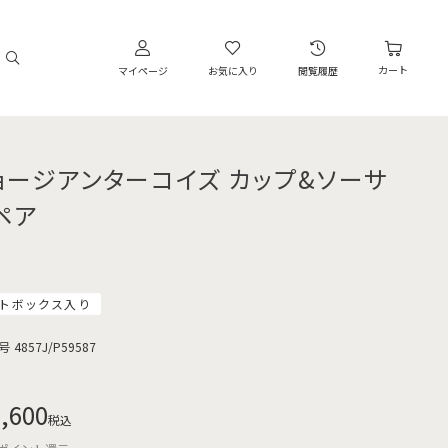
カート
マイページ
お気に入り
閲覧履歴
ョージアンターコイズ カップ&ソーサ
ペア
トボックス入り
号
4857J/P59587
,600
税込