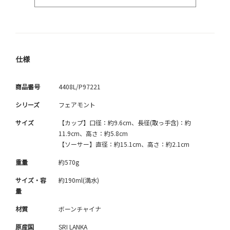
仕様
商品番号
4408L/P97221
シリーズ
フェアモント
サイズ
【カップ】口径：約9.6cm、長径(取っ手含)：約
11.9cm、高さ：約5.8cm
【ソーサー】直径：約15.1cm、高さ：約2.1cm
重量
約570g
サイズ・容
約190ml(満水)
量
材質
ボーンチャイナ
原産国
SRI LANKA