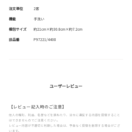
注文単位
2客
機能
手洗い
梱包サイズ
約21cm×約30.8cm×約7.2cm
旧品番
P97221/4408
ユーザーレビュー
【レビュー記入時のご注意】
他人の権利、利益、名誉などを損ねたり、法令に違反する内容を投稿すること
はできませんのでご注意ください。
レビュー内容が不適切と判断した場合は、予告なく投稿を削除する場合がござ
います。