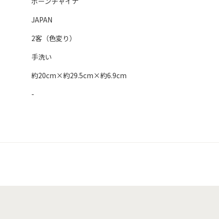
ボーンチャイナ
JAPAN
2客（色変り）
手洗い
約20cm×約29.5cm×約6.9cm
-