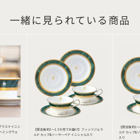
一緒に見られている商品
ブラストイニシ
【受注後 約1
【受注後 約1～1.5か月でお届け】フィッツジェラ
ヘミングウェ
ルド カップ&
ルド カップ&ソーサーペア イニシャル入り
入り