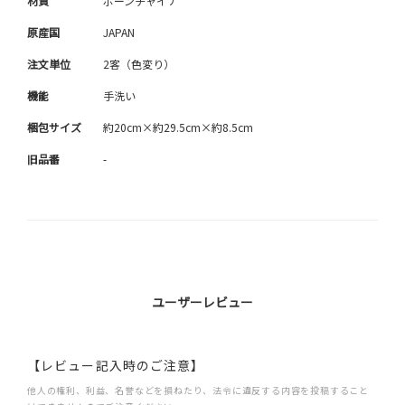
材質
ボーンチャイナ
原産国
JAPAN
注文単位
2客（色変り）
機能
手洗い
梱包サイズ
約20cm×約29.5cm×約8.5cm
旧品番
-
ユーザーレビュー
【レビュー記入時のご注意】
他人の権利、利益、名誉などを損ねたり、法令に違反する内容を投稿すること