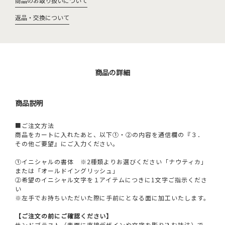
商品のお取り扱いについて
返品・交換について
商品の詳細
商品説明
■ご注文方法
商品をカートに入れたあと、以下①・②の内容を通信欄の『３．
その他ご要望』にご入力ください。
①イニシャルの書体 ※2種類よりお選びください「ナウティカ」
または「オールドイングリッシュ」
②希望のイニシャル文字を１アイテムにつきに1文字ご指示くださ
い
※左手でお持ちいただいた際に手前にとなる面に加工いたします。
【ご注文の前にご確認ください】
サンドブラスト（表面に直接デザインや文字を彫り込む技法）で