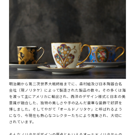
明治期から第二次世界大戦終結までに、森村組及び日本陶器合名
会社（現ノリタケ）によって製造された製品の数々。その多くは海
を渡って主にアメリカに輸出され、西洋のデザイン様式と日本の美
意識が融合した、独特の美しさや手の込んだ豪華な装飾で好評を
博しました。そしてやがて「オールドノリタケ」と呼ばれるよう
になり、今現在も熱心なコレクターたちにより蒐集され、大切に
されています。
そんなノリタケデザインの原点ともいえるオールドノリタケへの