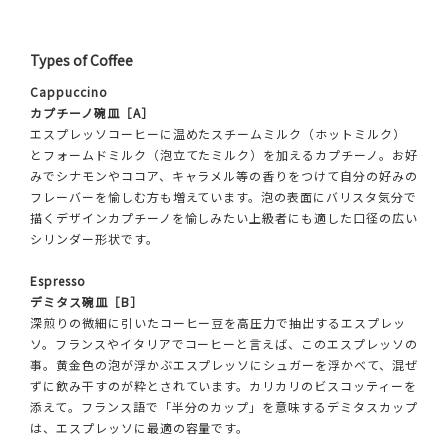
Types of Coffee
Cappuccino
カプチーノ碗皿［A］
エスプレッソコーヒーに温めたスチームミルク（ホットミルク）
とフォームドミルク（泡立てたミルク）を加えるカプチーノ。お好
みでシナモンやココア、キャラメル等の香りをつけて自分の好みの
フレーバーを愉しむ方も増えています。泡の表面にバリスタ気分で
描くデザインカプチーノを愉しみたい上級者にも適した口径の広い
シリンダー形状です。
Espresso
デミタス碗皿［B］
深煎りの微細に引いたコーヒー豆を高圧力で抽出するエスプレッ
ソ。フランスやイタリアでコーヒーと言えば、このエスプレッソの
事。黄金色の泡が浮かぶエスプレッソにシュガーを浮かべて、混ぜ
ずに飲み干すのが粋とされています。カリカリのビスコッティーを
添えて。フランス語で「半分のカップ」を意味するデミタスカップ
は、エスプレッソに最適の容量です。