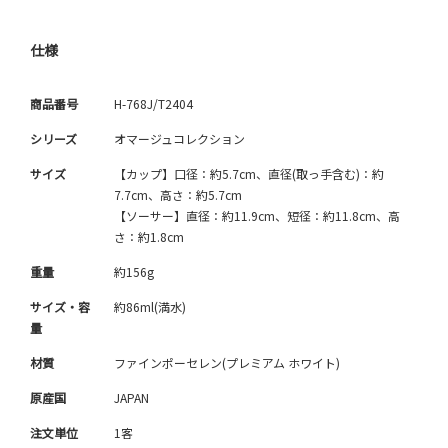
仕様
商品番号
H-768J/T2404
シリーズ
オマージュコレクション
サイズ
【カップ】口径：約5.7cm、直径(取っ手含む)：約
7.7cm、高さ：約5.7cm
【ソーサー】直径：約11.9cm、短径：約11.8cm、高
さ：約1.8cm
重量
約156g
サイズ・容
約86ml(満水)
量
材質
ファインポーセレン(プレミアム ホワイト)
原産国
JAPAN
注文単位
1客