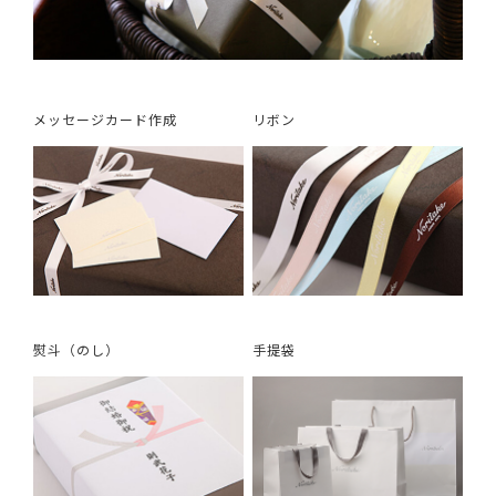
メッセージカード作成
リボン
熨斗（のし）
手提袋