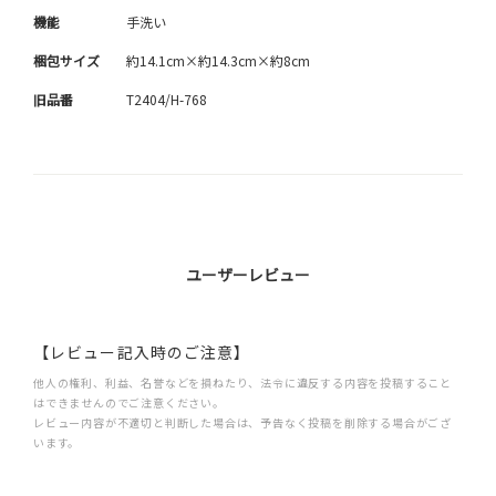
機能
手洗い
梱包サイズ
約14.1cm×約14.3cm×約8cm
旧品番
T2404/H-768
ユーザーレビュー
【レビュー記入時のご注意】
他人の権利、利益、名誉などを損ねたり、法令に違反する内容を投稿すること
はできませんのでご注意ください。
レビュー内容が不適切と判断した場合は、予告なく投稿を削除する場合がござ
います。