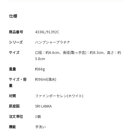
仕様
商品番号
4336L/91392C
シリーズ
ハンプシャープラチナ
サイズ
口径：約6.6cm、長径(取っ手含)：約8.3cm、高さ：約
5.8cm
重量
約66g
サイズ・容
約90ml(満水)
量
材質
ファインポーセレン(ホワイト)
原産国
SRI LANKA
注文単位
1個
機能
手洗い