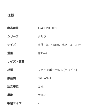
仕様
商品番号
1643L/91188S
シリーズ
クリフ
サイズ
直径：約14.5cm、高さ：約1.9cm
重量
約154g
サイズ・容量
-
材質
ファインポーセレン(ホワイト)
原産国
SRI LANKA
注文単位
１枚
機能
手洗い
梱包サイズ
-