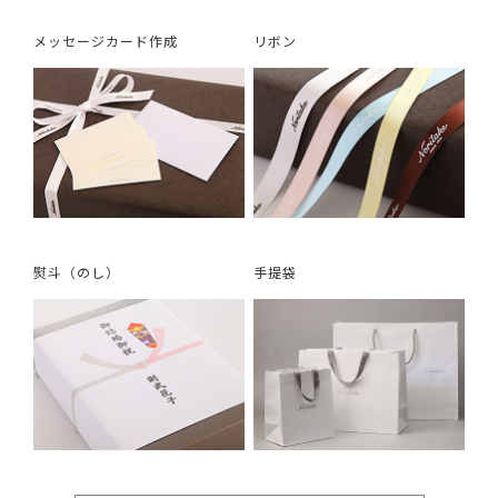
メッセージカード作成
リボン
熨斗（のし）
手提袋