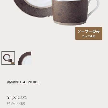
商品番号
1643L/91188S
¥
1,815
税込
83
ポイント還元