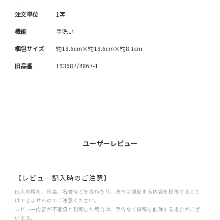
注文単位
1客
機能
手洗い
梱包サイズ
約18.6cm×約18.6cm×約8.1cm
旧品番
T93687/4867-1
ユーザーレビュー
【レビュー記入時のご注意】
他人の権利、利益、名誉などを損ねたり、法令に違反する内容を投稿すること
はできませんのでご注意ください。
レビュー内容が不適切と判断した場合は、予告なく投稿を削除する場合がござ
います。