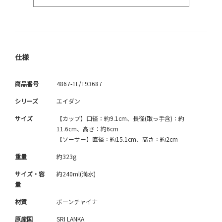
仕様
商品番号
4867-1L/T93687
シリーズ
エイダン
サイズ
【カップ】口径：約9.1cm、長径(取っ手含)：約
11.6cm、高さ：約6cm
【ソーサー】直径：約15.1cm、高さ：約2cm
重量
約323g
サイズ・容
約240ml(満水)
量
材質
ボーンチャイナ
原産国
SRI LANKA