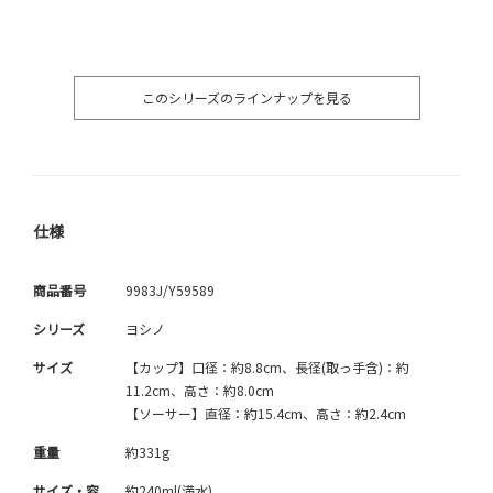
このシリーズのラインナップを見る
仕様
商品番号
9983J/Y59589
シリーズ
ヨシノ
サイズ
【カップ】口径：約8.8cm、長径(取っ手含)：約
11.2cm、高さ：約8.0cm
【ソーサー】直径：約15.4cm、高さ：約2.4cm
重量
約331g
サイズ・容
約240ml(満水)