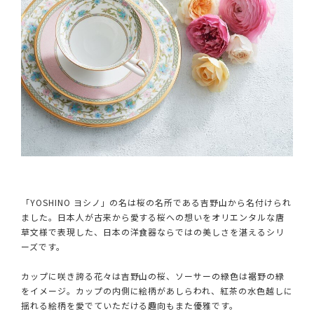
「YOSHINO ヨシノ」の名は桜の名所である吉野山から名付けられ
ました。日本人が古来から愛する桜への想いをオリエンタルな唐
草文様で表現した、日本の洋食器ならではの美しさを湛えるシリ
ーズです。
カップに咲き誇る花々は吉野山の桜、ソーサーの緑色は裾野の緑
をイメージ。カップの内側に絵柄があしらわれ、紅茶の水色越しに
揺れる絵柄を愛でていただける趣向もまた優雅です。