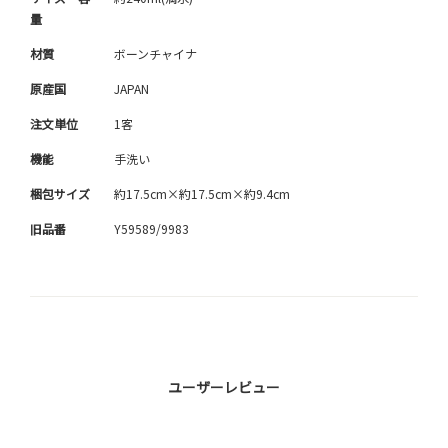
量
材質
ボーンチャイナ
原産国
JAPAN
注文単位
1客
機能
手洗い
梱包サイズ
約17.5cm×約17.5cm×約9.4cm
旧品番
Y59589/9983
ユーザーレビュー