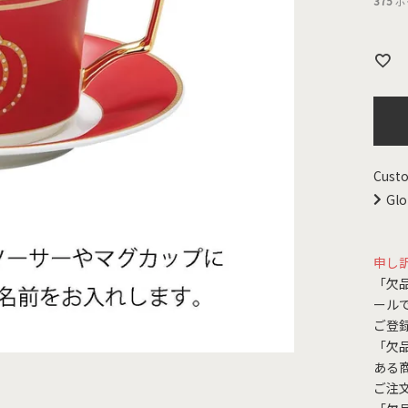
375
ポ
Custo
Glo
申し
「欠
ール
ご登
「欠
ある
ご注