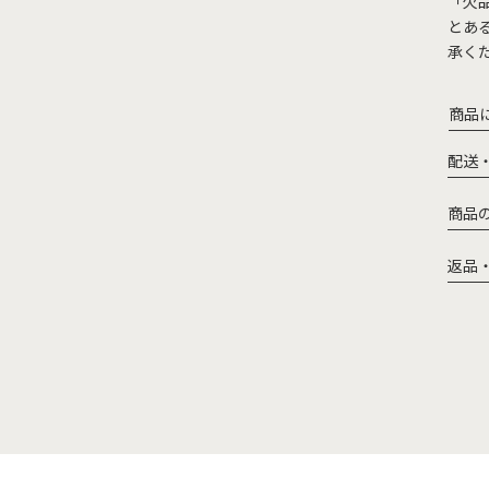
「欠
とあ
承く
商品
配送
商品
返品