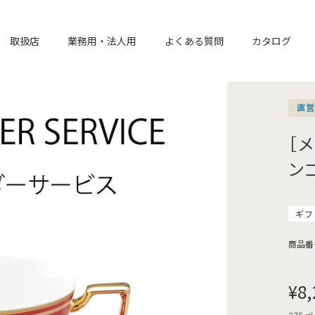
取扱店
業務用・法人用
よくある質問
カタログ
直
［
ン
ギフ
商品番
¥
8,