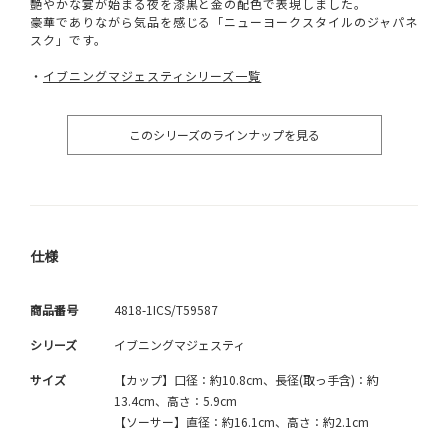
艶やかな宴が始まる夜を漆黒と金の配色で表現しました。
豪華でありながら気品を感じる「ニューヨークスタイルのジャパネ
スク」です。
・
イブニングマジェスティシリーズ一覧
このシリーズのラインナップを見る
仕様
商品番号
4818-1ICS/T59587
シリーズ
イブニングマジェスティ
サイズ
【カップ】口径：約10.8cm、長径(取っ手含)：約
13.4cm、高さ：5.9cm
【ソーサー】直径：約16.1cm、高さ：約2.1cm