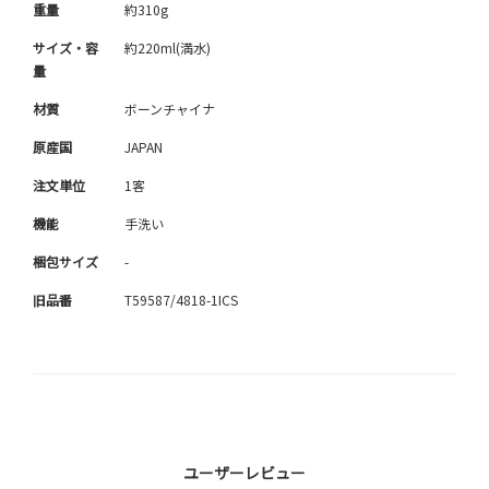
重量
約310g
サイズ・容
約220ml(満水)
量
材質
ボーンチャイナ
原産国
JAPAN
注文単位
1客
機能
手洗い
梱包サイズ
-
旧品番
T59587/4818-1ICS
ユーザーレビュー