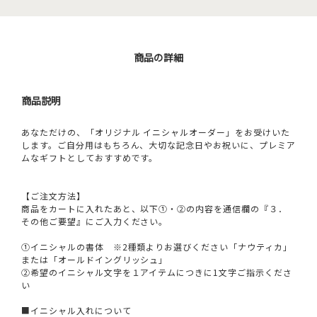
商品の詳細
商品説明
あなただけの、「オリジナル イニシャルオーダー」をお受けいた
します。ご自分用はもちろん、大切な記念日やお祝いに、プレミア
ムなギフトとしておすすめです。
【ご注文方法】
商品をカートに入れたあと、以下①・②の内容を通信欄の『３．
その他ご要望』にご入力ください。
①イニシャルの書体 ※2種類よりお選びください「ナウティカ」
または「オールドイングリッシュ」
②希望のイニシャル文字を１アイテムにつきに1文字ご指示くださ
い
■イニシャル入れについて