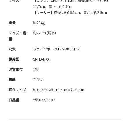
サイズ
【カップ】口径：約9.2cm、長径(取っ手含)：約
11.7cm、高さ：約6.5cm
【ソーサー】直径：約15.1cm、高さ：約2.3cm
重量
約284g
サイズ・容
約220ml(満水)
量
材質
ファインポーセレン(ホワイト)
原産国
SRI LANKA
注文単位
1客
機能
手洗い
梱包サイズ
約18.6cm×約18.6cm×約8.1cm
旧品番
Y9587A/1507