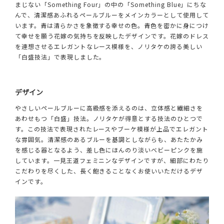
まじない「Something Four」の中の「Something Blue」にちな
んで、清潔感あふれるペールブルーをメインカラーとして使用して
います。青は清らかさを象徴する幸せの色。青色を密かに身につけ
て幸せを願う花嫁の気持ちを反映したデザインです。花嫁のドレス
を連想させるエレガントなレース模様を、ノリタケの誇る美しい
「白盛技法」で表現しました。
デザイン
やさしいペールブルーに高級感を添えるのは、立体感と繊細さを
あわせもつ「白盛」技法。ノリタケが得意とする技法のひとつで
す。この技法で表現されたレースやブーケ模様が上品でエレガント
な雰囲気。清潔感のあるブルーを基調としながらも、あたたかみ
を感じる器となるよう、差し色にほんのり淡いベビーピンクを施
しています。一見王道フェミニンなデザインですが、細部にわたり
こだわりを尽くした、長く飽きることなくお使いいただけるデザ
インです。