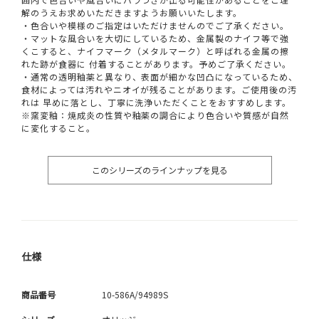
解のうえお求めいただきますようお願いいたします。
・色合いや模様のご指定はいただけませんのでご了承ください。
・マットな風合いを大切にしているため、金属製のナイフ等で強
くこすると、ナイフマーク（メタルマーク）と呼ばれる金属の擦
れた跡が食器に 付着することがあります。予めご了承ください。
・通常の透明釉薬と異なり、表面が細かな凹凸になっているため、
食材によっては汚れやニオイが残ることがあります。ご使用後の汚
れは 早めに落とし、丁寧に洗浄いただくことをおすすめします。
※窯変釉：焼成炎の性質や釉薬の調合により色合いや質感が自然
に変化すること。
このシリーズのラインナップを見る
仕様
商品番号
10-586A/94989S