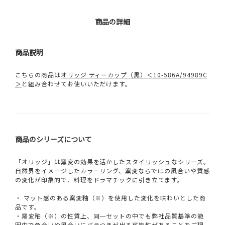
商品の詳細
商品説明
こちらの商品は
オリッジ ティーカップ（黒）＜10-586A/94989C
＞
と組み合わせてお使いいただけます。
商品のシリーズについて
「オリッジ」は窯変の効果を活かしたスタイリッシュなシリーズ。
自然界をイメージしたカラーリング、窯変ならではの風合いや質感
の変化が印象的で、料理をドラマチックに引き立てます。
・ マット感のある窯変釉（※）を使用した変化を味わいとした商
品です。
・窯変釉（※）の性質上、同一セットの中でも弊社品質基準の範
囲内で色合いや風合いにバラつきが出る可能性があることをご理