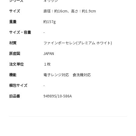
シリーズ
オリッジ
サイズ
直径：約16cm、高さ：約1.9cm
重量
約157g
サイズ・容量
-
材質
ファインポーセレン(プレミアム ホワイト)
原産国
JAPAN
注文単位
１枚
機能
電子レンジ対応 食洗機対応
梱包サイズ
-
旧品番
94989S/10-586A