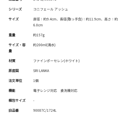
シリーズ
コニフェール アッシュ
サイズ
直径：約9.4cm、長径(取っ手含)：約11.9cm、高さ：約
6.0cm
重量
約157g
サイズ・容
約200ml(満水)
量
材質
ファインポーセレン(ホワイト)
原産国
SRI LANKA
注文単位
1個
機能
電子レンジ対応 食洗機対応
梱包サイズ
-
旧品番
90087C/1724L