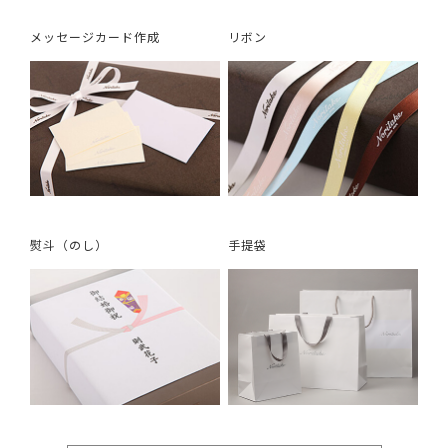
メッセージカード作成
リボン
熨斗（のし）
手提袋