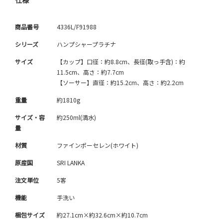
仕様
商品番号
4336L/F91988
シリーズ
ハンプシャープラチナ
サイズ
【カップ】口径：約8.8cm、長径(取っ手含)：約
11.5cm、高さ：約7.7cm
【ソーサー】直径：約15.2cm、高さ：約2.2cm
重量
約1810g
サイズ・容
約250ml(満水)
量
材質
ファインポーセレン(ホワイト)
原産国
SRI LANKA
注文単位
5客
機能
手洗い
梱包サイズ
約27.1cm×約32.6cm×約10.7cm