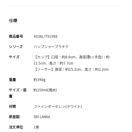
仕様
商品番号
4336L/T91988
シリーズ
ハンプシャープラチナ
サイズ
【カップ】口径：約8.8cm、長径(取っ手含)：約
11.5cm、高さ：約7.7cm
【ソーサー】直径：約15.2cm、高さ：約2.2cm
重量
約398g
サイズ・容
約250ml(満水)
量
材質
ファインポーセレン(ホワイト)
原産国
SRI LANKA
注文単位
1客