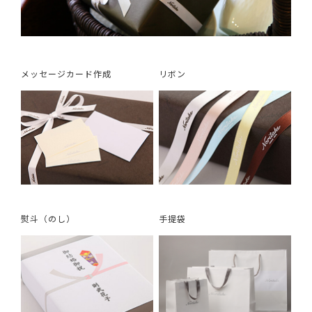
メッセージカード作成
リボン
熨斗（のし）
手提袋