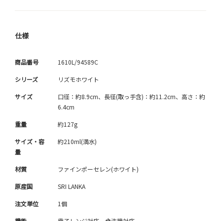
仕様
商品番号
1610L/94589C
シリーズ
リズモホワイト
サイズ
口径：約8.9cm、長径(取っ手含)：約11.2cm、高さ：約
6.4cm
重量
約127g
サイズ・容
約210ml(満水)
量
材質
ファインポーセレン(ホワイト)
原産国
SRI LANKA
注文単位
1個
機能
電子レンジ対応 食洗機対応