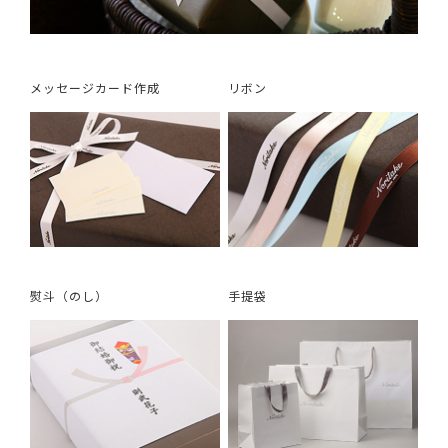
メッセージカード作成
リボン
熨斗（のし）
手提袋