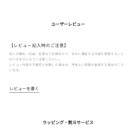
ユーザーレビュー
【レビュー記入時のご注意】
他人の権利、利益、名誉などを損ねたり、法令に違反する内容を投稿すること
はできませんのでご注意ください。
レビュー内容が不適切と判断した場合は、予告なく投稿を削除する場合がござ
います。
レビューを書く
ラッピング・熨斗サービス