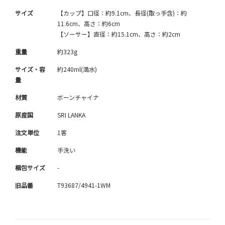
サイズ
【カップ】口径：約9.1cm、長径(取っ手含)：約
11.6cm、高さ：約6cm
【ソーサー】直径：約15.1cm、高さ：約2cm
重量
約323g
サイズ・容
約240ml(満水)
量
材質
ボーンチャイナ
原産国
SRI LANKA
注文単位
1客
機能
手洗い
梱包サイズ
-
旧品番
T93687/4941-1WM