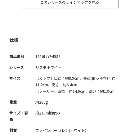
このシリーズのラインナップを見る
仕様
商品番号
1610L/Y94589
シリーズ
リズモホワイト
サイズ
【カップ】口径：約8.9cm、長径(取っ手含)：約
11.2cm、高さ：約6.4cm
【ソーサー】直径：約14.9cm、高さ：約1.9cm
重量
約285g
サイズ・容
約210ml(満水)
量
材質
ファインポーセレン(ホワイト)