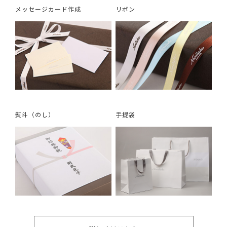
メッセージカード作成
リボン
熨斗（のし）
手提袋