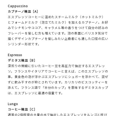
Cappuccino
カプチーノ碗皿［A］
エスプレッソコーヒーに温めたスチームミルク（ホットミルク）
とフォームドミルク（泡立てたミルク）を加えるカプチーノ。お好
みでシナモンやココア、キャラメル等の香りをつけて自分の好みの
フレーバーを愉しむ方も増えています。泡の表面にバリスタ気分で
描くデザインカプチーノを愉しみたい上級者にも適した口径の広い
シリンダー形状です。
Espresso
デミタス碗皿［B］
深煎りの微細に引いたコーヒー豆を高圧力で抽出するエスプレッ
ソ。フランスやイタリアでコーヒーと言えば、このエスプレッソの
事。黄金色の泡が浮かぶエスプレッソにシュガーを浮かべて、混ぜ
ずに飲み干すのが粋とされています。カリカリのビスコッティーを
添えて。フランス語で「半分のカップ」を意味するデミタスカップ
は、エスプレッソに最適の容量です。
Lungo
コーヒー碗皿［C］
通常の2倍程度の大量の水で抽出したエスプレッソをルンゴと呼び