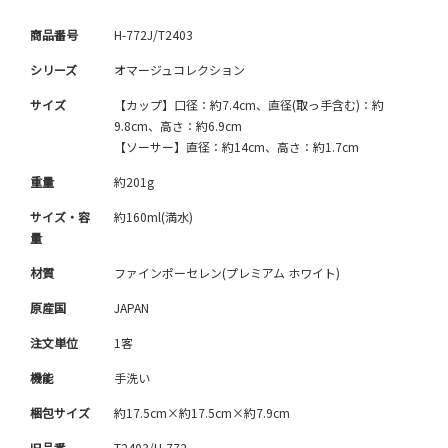
商品番号
H-772J/T2403
シリーズ
オマージュコレクション
サイズ
【カップ】口径：約7.4cm、直径(取っ手含む)：約
9.8cm、高さ：約6.9cm
【ソーサー】直径：約14cm、高さ：約1.7cm
重量
約201g
サイズ・容
約160ml(満水)
量
材質
ファインポーセレン(プレミアム ホワイト)
原産国
JAPAN
注文単位
1客
機能
手洗い
梱包サイズ
約17.5cm×約17.5cm×約7.9cm
旧品番
T2403/H-772