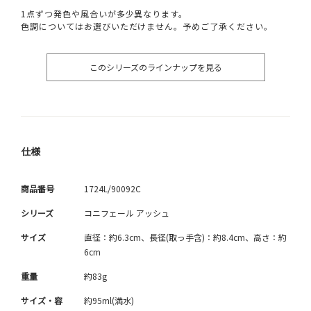
1点ずつ発色や風合いが多少異なります。
色調についてはお選びいただけません。予めご了承ください。
このシリーズのラインナップを見る
仕様
商品番号
1724L/90092C
シリーズ
コニフェール アッシュ
サイズ
直径：約6.3cm、長径(取っ手含)：約8.4cm、高さ：約
6cm
重量
約83g
サイズ・容
約95ml(満水)