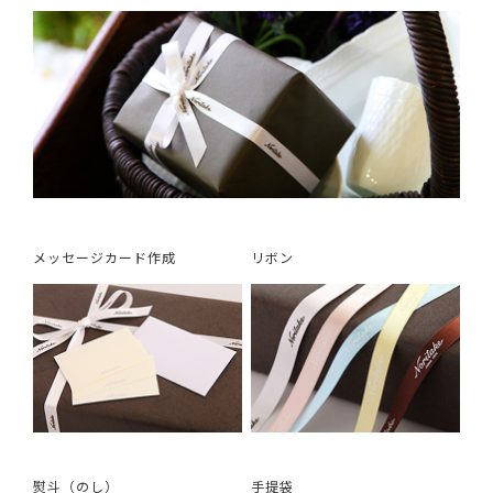
メッセージカード作成
リボン
熨斗（のし）
手提袋