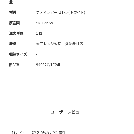
量
材質
ファインポーセレン(ホワイト)
原産国
SRI LANKA
注文単位
1個
機能
電子レンジ対応 食洗機対応
梱包サイズ
-
旧品番
90092C/1724L
ユーザーレビュー
【レビュー記入時のご注意】