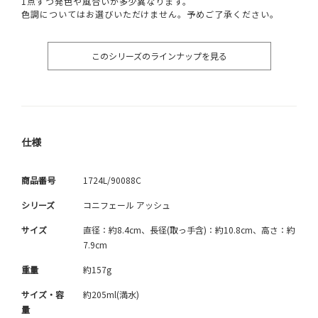
1点ずつ発色や風合いが多少異なります。
色調についてはお選びいただけません。予めご了承ください。
このシリーズのラインナップを見る
仕様
商品番号
1724L/90088C
シリーズ
コニフェール アッシュ
サイズ
直径：約8.4cm、長径(取っ手含)：約10.8cm、高さ：約
7.9cm
重量
約157g
サイズ・容
約205ml(満水)
量