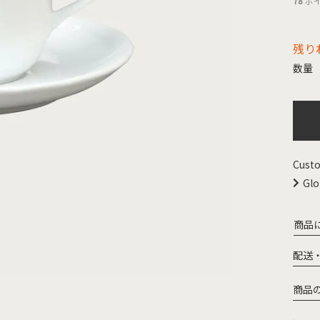
78
ポ
残り
Custo
Glo
商品
配送
商品