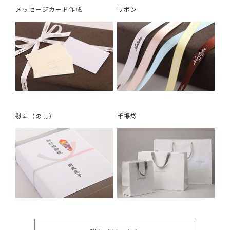
メッセージカード作成
リボン
熨斗（のし）
手提袋