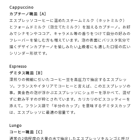
Cappuccino
カプチーノ碗皿［A］
エスプレッソコーヒーに温めたスチームミルク（ホットミルク）
とフォームドミルク（泡立てたミルク）を加えるカプチーノ。お好
みでシナモンやココア、キャラメル等の香りをつけて自分の好みの
フレーバーを愉しむ方も増えています。泡の表面にバリスタ気分で
描くデザインカプチーノを愉しみたい上級者にも適した口径の広い
シリンダー形状です。
Espresso
デミタス碗皿［B］
深煎りの微細に引いたコーヒー豆を高圧力で抽出するエスプレッ
ソ。フランスやイタリアでコーヒーと言えば、このエスプレッソの
事。黄金色の泡が浮かぶエスプレッソにシュガーを浮かべて、混ぜ
ずに飲み干すのが粋とされています。カリカリのビスコッティーを
添えて。フランス語で「半分のカップ」を意味するデミタスカップ
は、エスプレッソに最適の容量です。
Lungo
コーヒー碗皿［C］
通常の2倍程度の大量の水で抽出したエスプレッソをルンゴと呼び