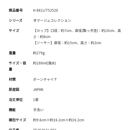
商品番号
H-882J/T52520
シリーズ
オマージュコレクション
サイズ
【カップ】口径：約7cm、直径(取っ手含)：約10cm、高
さ：約8cm
【ソーサー】直径：約15cm、高さ：約2cm
重量
約279g
サイズ・容
約180ml(満水)
量
材質
ボーンチャイナ
原産国
JAPAN
注文単位
1客
機能
手洗い
梱包サイズ
約9.6cm×約16.2cm×約16.2cm
旧品番
T52520/H-882