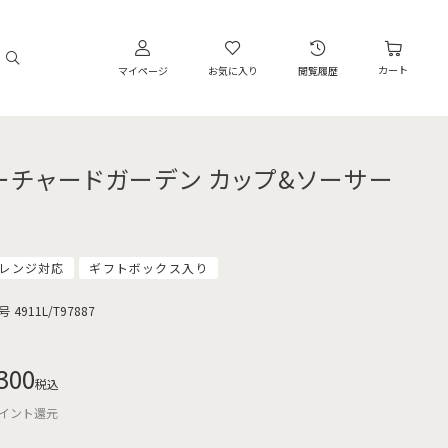
カート
マイページ
お気に入り
閲覧履歴
ーチャードガーデン カップ&ソーサー
レンジ対応
ギフトボックス入り
号
4911L/T97887
300
税込
イント還元