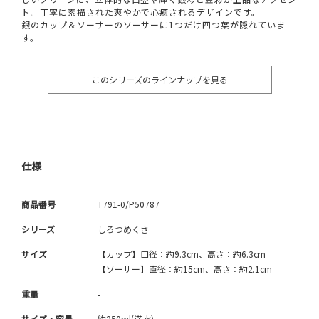
ト。丁寧に素描された爽やかで心癒されるデザインです。
銀のカップ＆ソーサーのソーサーに1つだけ四つ葉が隠れていま
す。
このシリーズのラインナップを見る
仕様
商品番号
T791-0/P50787
シリーズ
しろつめくさ
サイズ
【カップ】口径：約9.3cm、高さ：約6.3cm
【ソーサー】直径：約15cm、高さ：約2.1cm
重量
-
サイズ・容量
約250ml(満水)