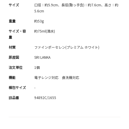
サイズ
口径：約5.9cm、長径(取っ手含)：約7.6cm、高さ：約
5.6cm
重量
約53g
サイズ・容
約75ml(満水)
量
材質
ファインポーセレン(プレミアム ホワイト)
原産国
SRI LANKA
注文単位
1個
機能
電子レンジ対応 食洗機対応
梱包サイズ
-
旧品番
94892C/1655