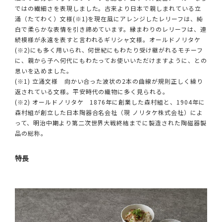
ではの繊細さを表現しました。古来より日本で親しまれている立
涌（たてわく）文様(※1)を現在風にアレンジしたレリーフは、純
白で柔らかな表情を引き締めています。縁まわりのレリーフは、連
続模様が永遠を表すと言われるギリシャ文様。オールドノリタケ
(※2)にも多く用いられ、何世紀にもわたり受け継がれるモチーフ
に、親から子へ何代にもわたってお使いいただけますように、との
思いを込めました。
(※1) 立涌文様 向かい合った波状の2本の曲線が規則正しく繰り
返されている文様。平安時代の織物に多く見られる。
(※2) オールドノリタケ 1876年に創業した森村組と、1904年に
森村組が創立した日本陶器合名会社（現 ノリタケ株式会社）によ
って、明治中期より第二次世界大戦終結までに製造された陶磁器製
品の総称。
特長