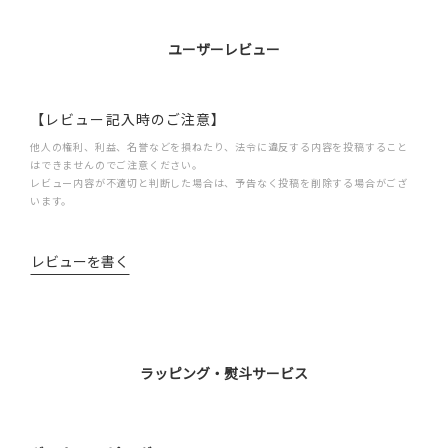
ユーザーレビュー
【レビュー記入時のご注意】
他人の権利、利益、名誉などを損ねたり、法令に違反する内容を投稿すること
はできませんのでご注意ください。
レビュー内容が不適切と判断した場合は、予告なく投稿を削除する場合がござ
います。
レビューを書く
ラッピング・熨斗サービス