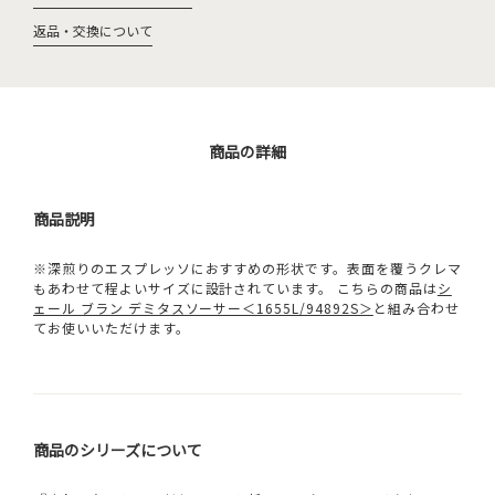
返品・交換について
商品の詳細
商品説明
※深煎りのエスプレッソにおすすめの形状です。表面を覆うクレマ
もあわせて程よいサイズに設計されています。 こちらの商品は
シ
ェール ブラン デミタスソーサー＜1655L/94892S＞
と組み合わせ
てお使いいただけます。
商品のシリーズについて