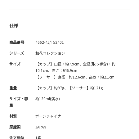
仕様
商品番号
4662-4J/T52401
シリーズ
和花コレクション
サイズ
【カップ】口径：約7.9cm、全径(取っ手含)：約
10.1cm、高さ：約6.9cm
【ソーサー】直径：約12.6cm、高さ：約2.1cm
重量
【カップ】約97g、【ソーサー】約121g
サイズ・容
約130ml(満水)
量
材質
ボーンチャイナ
原産国
JAPAN
注文単位
1客