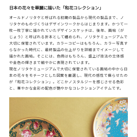
日本の花々を華麗に描いた「和花コレクション」
オールドノリタケと呼ばれる初期の製品から現代の製品まで、ノ
リタケのものづくりはデザインワークからはじまります。かつて一
枚一枚丁寧に描かれていたデザインスケッチは、後年、画帖（が
じょう）と呼ばれる折本として纏められ、ノリタケミュージアムで
大切に保管されています。カラーコピーはもちろん、カラー写真す
らなかった時代に、最終製品の仕上がりを詳細までイメージして
描かれた画帖。そこには、色柄はもちろん、盛上げ技法の立体感
や金色の輝きまで細やかに表現されています。
現在ノリタケミュージアムで大切に保管されている画帖の中から日
本の花々をモチーフとした図案を厳選し、現代の感性で蘇らせたの
が「和花コレクション」。どこかノスタルジーを感じさせる色彩
と、華やかな金彩の配色が艶やかなコレクションアイテムです。