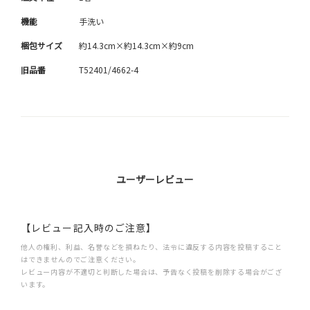
機能
手洗い
梱包サイズ
約14.3cm×約14.3cm×約9cm
旧品番
T52401/4662-4
ユーザーレビュー
【レビュー記入時のご注意】
他人の権利、利益、名誉などを損ねたり、法令に違反する内容を投稿すること
はできませんのでご注意ください。
レビュー内容が不適切と判断した場合は、予告なく投稿を削除する場合がござ
います。