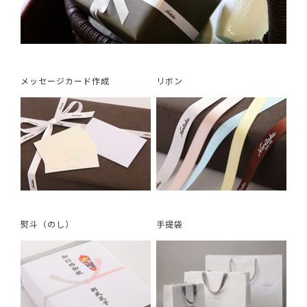
メッセージカード作成
リボン
熨斗（のし）
手提袋