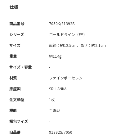
仕様
商品番号
7050K/91392S
シリーズ
ゴールドライン（FP）
サイズ
直径：約12.5cm、高さ：約2.1cm
重量
約114g
サイズ・容量
-
材質
ファインポーセレン
原産国
SRI LANKA
注文単位
1枚
機能
手洗い
梱包サイズ
-
旧品番
91392S/7050