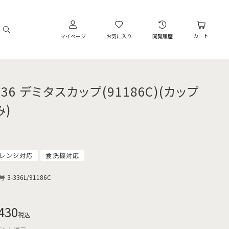
カート
マイページ
お気に入り
閲覧履歴
336 デミタスカップ(91186C)(カップ
み)
レンジ対応
食洗機対応
号
3-336L/91186C
430
税込