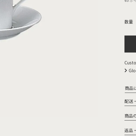
65
ポ
Custo
Glo
商品
配送
商品
返品