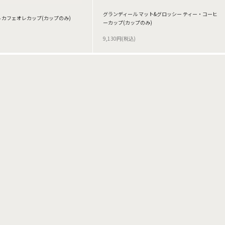
グランディール マット&グロッシー ティー・コーヒ
 カフェオレカップ(カップのみ)
ーカップ(カップのみ)
9,130円(税込)