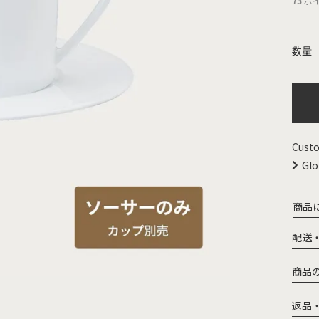
73
ポ
Custo
Glo
商品
配送
商品
返品