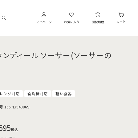
カート
マイページ
お気に入り
閲覧履歴
ランディール ソーサー(ソーサーの
レンジ対応
食洗機対応
軽い食器
号
1657L/94986S
595
税込