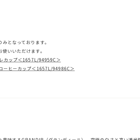
のみとなっております。
お使いいただけます。
ップ＜1657L/94959C＞
ーヒーカップ＜1657L/94986C＞
を意味するGRANDIR（グランディール）。究極の白さと高い透