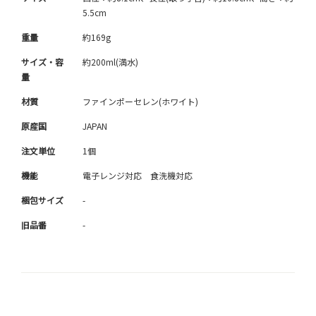
5.5cm
重量
約169g
サイズ・容
約200ml(満水)
量
材質
ファインポーセレン(ホワイト)
原産国
JAPAN
注文単位
1個
機能
電子レンジ対応 食洗機対応
梱包サイズ
-
旧品番
-