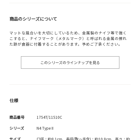
商品のシリーズについて
マットな風合いを大切にしているため、金属製のナイフ等で強く
こすると、ナイフマーク（メタルマーク）と呼ばれる金属の擦れ
た跡が食器に付着することがあります。予めご了承ください。
このシリーズのラインナップを見る
仕様
商品番号
1754T/11510C
シリーズ
N4 Type II
サイズ
口径：約8.1cm、長径(取っ手含)：約10.8cm、高さ：約