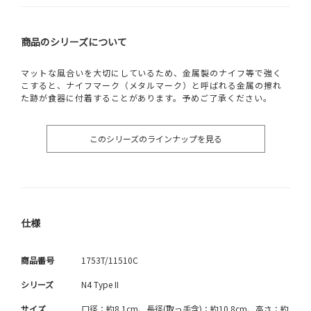
商品のシリーズについて
マットな風合いを大切にしているため、金属製のナイフ等で強く
こすると、ナイフマーク（メタルマーク）と呼ばれる金属の擦れ
た跡が食器に付着することがあります。予めご了承ください。
このシリーズのラインナップを見る
仕様
商品番号
1753T/11510C
シリーズ
N4 Type II
サイズ
口径：約8.1cm、長径(取っ手含)：約10.8cm、高さ：約