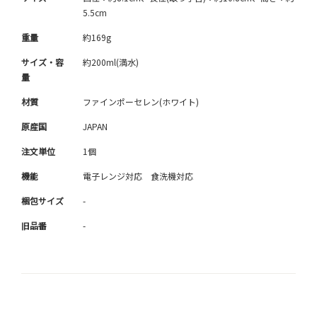
5.5cm
重量
約169g
サイズ・容
約200ml(満水)
量
材質
ファインポーセレン(ホワイト)
原産国
JAPAN
注文単位
1個
機能
電子レンジ対応 食洗機対応
梱包サイズ
-
旧品番
-