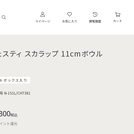
カート
マイページ
お気に入り
閲覧履歴
ェスティ スカラップ 11cmボウル
トボックス入り
号
N-151L/CHT381
300
税込
イント還元