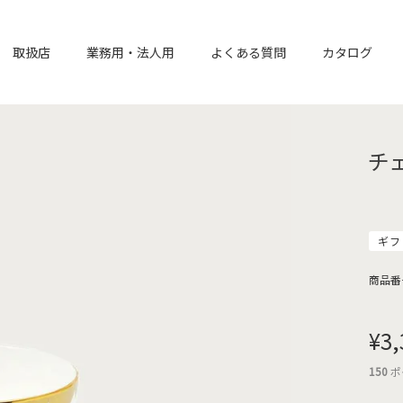
取扱店
業務用・法人用
よくある質問
カタログ
チ
ギフ
商品番
¥
3,
150
ポ