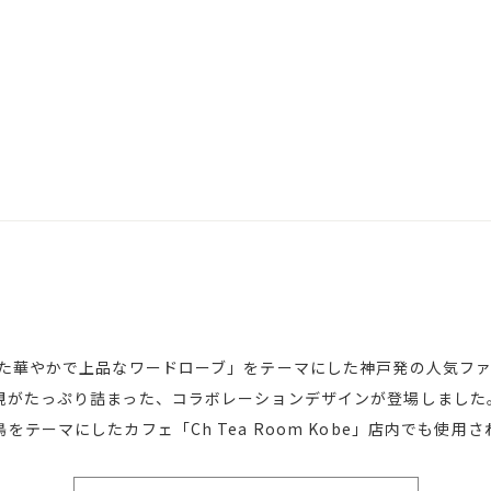
けた華やかで上品なワードローブ」をテーマにした神戸発の人気フ
観がたっぷり詰まった、コラボレーションデザインが登場しました
テーマにしたカフェ「Ch Tea Room Kobe」店内でも使用