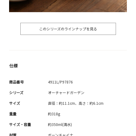
このシリーズのラインナップを見る
仕様
商品番号
4911L/P97876
シリーズ
オーチャードガーデン
サイズ
直径：約11.1cm、高さ：約6.1cm
重量
約318g
サイズ・容量
約350ml(満水)
材質
ボーンチャイナ