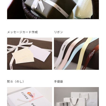
メッセージカード作成
リボン
熨斗（のし）
手提袋