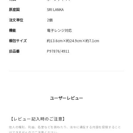
原産国
SRI LANKA
注文単位
2個
機能
電子レンジ対応
梱包サイズ
約13.6cm×約24.9cm×約7.1cm
旧品番
P97876/4911
ユーザーレビュー
【レビュー記入時のご注意】
他人の権利、利益、名誉などを損ねたり、法令に違反する内容を投稿すること
はできませんのでご注意ください。