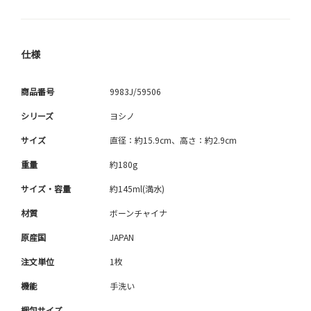
仕様
商品番号
9983J/59506
シリーズ
ヨシノ
サイズ
直径：約15.9cm、高さ：約2.9cm
重量
約180g
サイズ・容量
約145ml(満水)
材質
ボーンチャイナ
原産国
JAPAN
注文単位
1枚
機能
手洗い
梱包サイズ
-