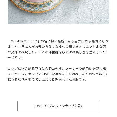
「YOSHINO ヨシノ」の名は桜の名所である吉野山から名付けられ
ました。日本人が古来から愛する桜への想いをオリエンタルな唐
草文様で表現した、日本の洋食器ならではの美しさを湛えるシリ
ーズです。
カップに咲き誇る花々は吉野山の桜、ソーサーの緑色は裾野の緑
をイメージ。カップの内側に絵柄があしらわれ、紅茶の水色越しに
揺れる絵柄を愛でていただける趣向もまた優雅です。
このシリーズのラインナップを見る