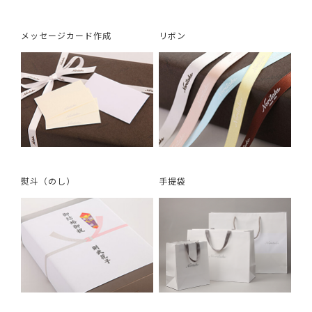
メッセージカード作成
リボン
熨斗（のし）
手提袋