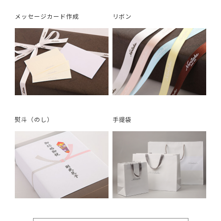
メッセージカード作成
リボン
熨斗（のし）
手提袋