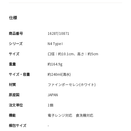
仕様
商品番号
1628T/10871
シリーズ
N4 Type I
サイズ
口径：約10.1cm、高さ：約5cm
重量
約164.9g
サイズ・容量
約240ml(満水)
材質
ファインポーセレン(ホワイト)
原産国
JAPAN
注文単位
1個
機能
電子レンジ対応 食洗機対応
梱包サイズ
-