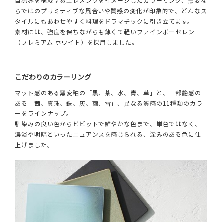
自然界を構成するエレメンツをイメージしたカラーリング、窯変な
らではのプリミティブな風合いや質感の変化が印象的で、どんなス
タイルにもあわせやすく料理をドラマチックに引き立てます。
素材には、強度を保ちながらも薄くて軽いファインポーセレン
（プレミアム ホワイト）を採用しました。
こだわりのカラーリング
マット感のある窯変釉の「黒、茶、水、青、草」と、一部艶感の
ある「茜、真珠、鉄、灰、繭、雪」、異なる質感の11種類のカラ
ーをラインナップ。
馴染みの良い色からビビットで鮮やかな色まで、単色ではなく、
濃淡や明暗といったニュアンスを感じられる、深みのある色に仕
上げました。