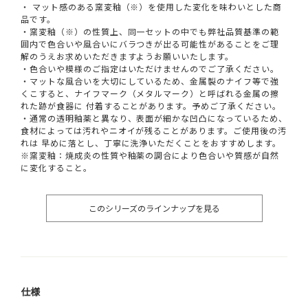
・ マット感のある窯変釉（※）を使用した変化を味わいとした商
品です。
・窯変釉（※）の性質上、同一セットの中でも弊社品質基準の範
囲内で色合いや風合いにバラつきが出る可能性があることをご理
解のうえお求めいただきますようお願いいたします。
・色合いや模様のご指定はいただけませんのでご了承ください。
・マットな風合いを大切にしているため、金属製のナイフ等で強
くこすると、ナイフマーク（メタルマーク）と呼ばれる金属の擦
れた跡が食器に 付着することがあります。予めご了承ください。
・通常の透明釉薬と異なり、表面が細かな凹凸になっているため、
食材によっては汚れやニオイが残ることがあります。ご使用後の汚
れは 早めに落とし、丁寧に洗浄いただくことをおすすめします。
※窯変釉：焼成炎の性質や釉薬の調合により色合いや質感が自然
に変化すること。
このシリーズのラインナップを見る
仕様