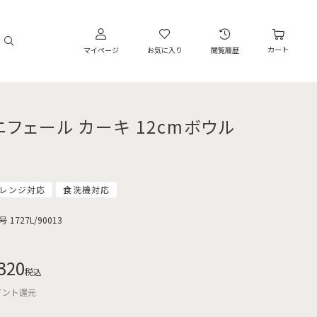
カート
マイページ
お気に入り
閲覧履歴
ニフェール カーキ 12cmボウル
レンジ対応
食洗機対応
号
1727L/90013
320
税込
イント還元