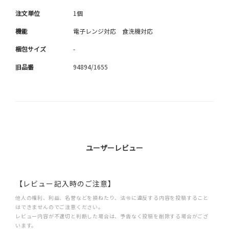
注文単位
1個
機能
電子レンジ対応 食洗機対応
梱包サイズ
-
旧品番
94894/1655
ユーザーレビュー
【レビュー記入時のご注意】
他人の権利、利益、名誉などを損ねたり、法令に違反する内容を投稿すること
はできませんのでご注意ください。
レビュー内容が不適切と判断した場合は、予告なく投稿を削除する場合がござ
います。