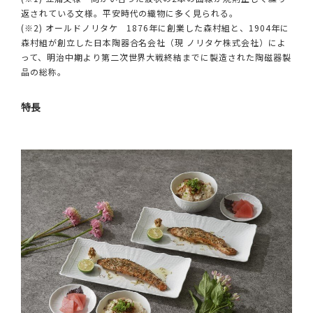
返されている文様。平安時代の織物に多く見られる。
(※2) オールドノリタケ 1876年に創業した森村組と、1904年に
森村組が創立した日本陶器合名会社（現 ノリタケ株式会社）によ
って、明治中期より第二次世界大戦終結までに製造された陶磁器製
品の総称。
特長