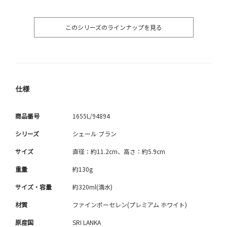
このシリーズのラインナップを見る
仕様
商品番号
1655L/94894
シリーズ
シェール ブラン
サイズ
直径：約11.2cm、高さ：約5.9cm
重量
約130g
サイズ・容量
約320ml(満水)
材質
ファインポーセレン(プレミアム ホワイト)
原産国
SRI LANKA