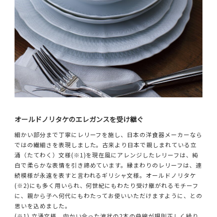
オールドノリタケのエレガンスを受け継ぐ
細かい部分まで丁寧にレリーフを施し、日本の洋食器メーカーなら
ではの繊細さを表現しました。古来より日本で親しまれている立
涌（たてわく）文様(※1)を現在風にアレンジしたレリーフは、純
白で柔らかな表情を引き締めています。縁まわりのレリーフは、連
続模様が永遠を表すと言われるギリシャ文様。オールドノリタケ
(※2)にも多く用いられ、何世紀にもわたり受け継がれるモチーフ
に、親から子へ何代にもわたってお使いいただけますように、との
思いを込めました。
(※1) 立涌文様 向かい合った波状の2本の曲線が規則正しく繰り