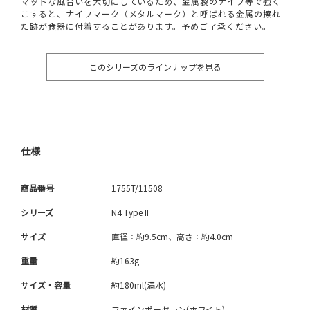
マットな風合いを大切にしているため、金属製のナイフ等で強く
こすると、ナイフマーク（メタルマーク）と呼ばれる金属の擦れ
た跡が食器に付着することがあります。予めご了承ください。
このシリーズのラインナップを見る
仕様
商品番号
1755T/11508
シリーズ
N4 Type II
サイズ
直径：約9.5cm、高さ：約4.0cm
重量
約163g
サイズ・容量
約180ml(満水)
材質
ファインポーセレン(ホワイト)