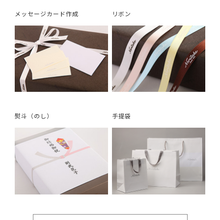
メッセージカード作成
リボン
熨斗（のし）
手提袋