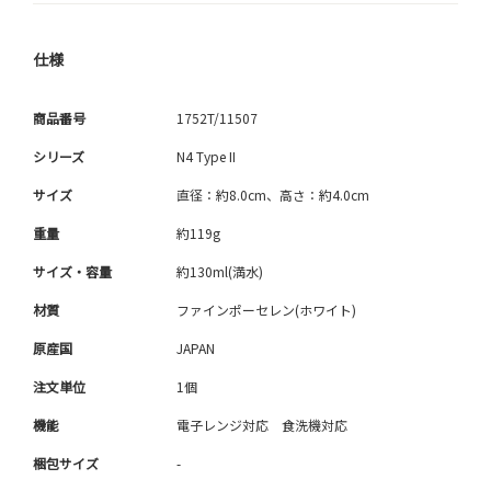
仕様
商品番号
1752T/11507
シリーズ
N4 Type II
サイズ
直径：約8.0cm、高さ：約4.0cm
重量
約119g
サイズ・容量
約130ml(満水)
材質
ファインポーセレン(ホワイト)
原産国
JAPAN
注文単位
1個
機能
電子レンジ対応 食洗機対応
梱包サイズ
-