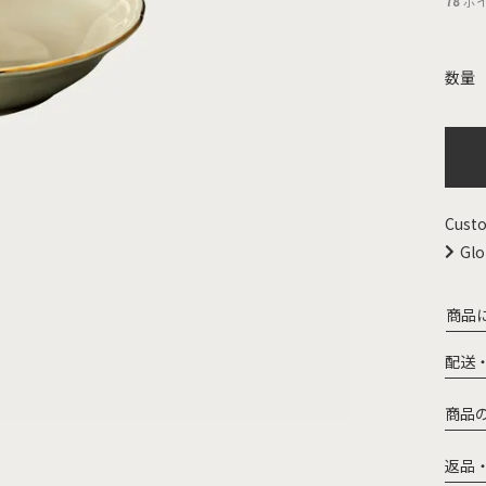
78
ポ
Custo
Glo
商品
配送
商品
返品