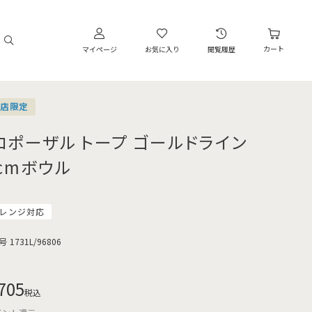
カート
マイページ
お気に入り
閲覧履歴
営店限定
ロポーザル トープ ゴールドライン
4cmボウル
レンジ対応
号
1731L/96806
705
税込