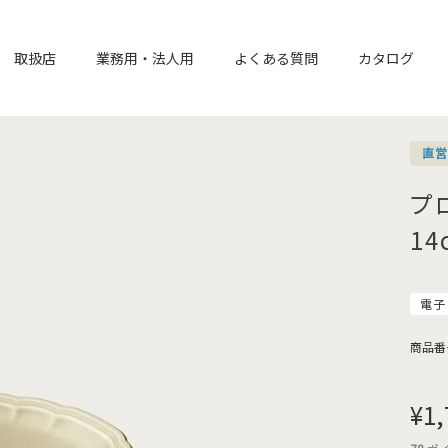
取扱店
業務用・法人用
よくある質問
カタログ
直
プ
1
電子
商品番
¥
1,