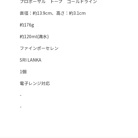
プロポーザル トープ ゴールドライン
直径：約13.9cm、高さ：約3.1cm
約176g
約120ml(満水)
ファインポーセレン
SRI LANKA
1個
電子レンジ対応
-
-