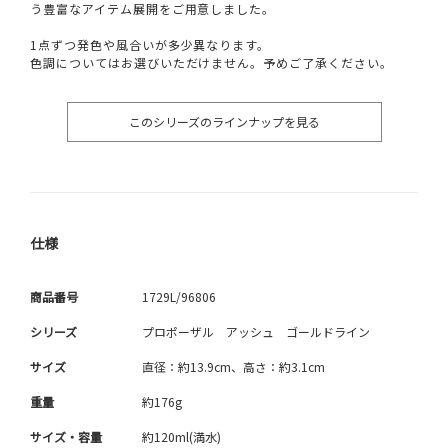
う豊富なアイテム展開をご用意しました。
1点ずつ発色や風合いが多少異なります。
色調についてはお選びいただけません。予めご了承ください。
このシリーズのラインナップを見る
仕様
商品番号
1729L/96806
シリーズ
プロポーザル アッシュ ゴールドライン
サイズ
直径：約13.9cm、高さ：約3.1cm
重量
約176g
サイズ・容量
約120ml(満水)