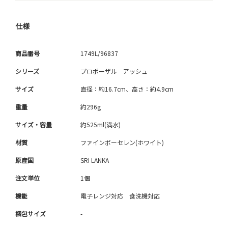
仕様
商品番号
1749L/96837
シリーズ
プロポーザル アッシュ
サイズ
直径：約16.7cm、高さ：約4.9cm
重量
約296g
サイズ・容量
約525ml(満水)
材質
ファインポーセレン(ホワイト)
原産国
SRI LANKA
注文単位
1個
機能
電子レンジ対応 食洗機対応
梱包サイズ
-