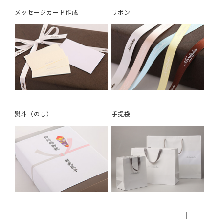
メッセージカード作成
リボン
熨斗（のし）
手提袋