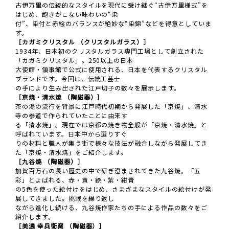
古伊万里の伝統的なスタイルを現代に受け継ぐ“古伊万里様式”を
はじめ、飽きがこない味わいの“染
付”、染付と赤絵のバランスが絶妙な“染錦”などを得意としていま
す。
［カガミクリスタル （クリスタルガラス）］
1934年、日本初のクリスタルガラス専門工場として創立された
「カガミクリスタル」。250以上の日本
大使館・領事館で公式に使用される、日本を代表するクリスタル
ブランドです。今回は、伝統工芸士
の手により生み出された江戸切子の数々を展示します。
［京焼・清水焼 （陶磁器）］
茶の湯の流行を背景に江戸時代初期から発展した「京焼」、清水
寺の参道で作られていたことに由来す
る「清水焼」。現在では京都の焼き物全般が「京焼・清水焼」と
呼ばれています。日本中から選りすぐ
りの材料と職人が集う街で様々な技法が融合しながら発展してき
た「京焼・清水焼」をご紹介します。
［九谷焼 （陶磁器）］
加賀百万石の長い歴史の中で研ぎ澄まされてきた九谷焼。「五
彩」とよばれる、赤・黄・緑・紫・紺青
の5色を使った絵付けをはじめ、さまざまなスタイルの絵付けが発
展してきました。挑戦を繰り返し
ながら進化し続ける、九谷焼作家たちの手による作品の数々をご
紹介します。
［美濃 幸兵衛窯 （陶磁器）］