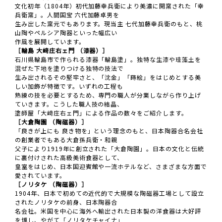
文化初年（1804年）初代加藤幸兵衛により美濃に開窯された「幸
兵衛窯」。人間国宝 六代加藤卓男を
生み出した窯元でもあります。現当主 七代加藤幸兵衛のもと、桃
山陶やペルシア陶器といった幅広い
作風を展開しています。
［輪島 大﨑庄右ェ門 （漆器）］
石川県輪島市で作られる漆器「輪島塗」。独特な生漆や珪藻土を
混ぜた下地を塗りつける独特の技法で
生み出されるその堅牢さと、「沈金」「蒔絵」をはじめとする美
しい加飾が特徴です。いずれの工程も
熟練の技を必要とするため、専門の職人が分業しながら作り上げ
ていきます。こうした職人技の結晶、
塗師屋「大﨑庄右ェ門」による作品の数々をご紹介します。
［大倉陶園 （陶磁器）］
「良きが上にも 良き物を」という理念のもと、日本陶器合名会社
の創業者でもある大倉孫兵衛・和親
父子により1919年に創立された「大倉陶園」。日本の文化と伝統
に裏付けされた高級美術食器として、
皇室をはじめ、日本国迎賓館や一流ホテルなど、さまざまな方面で
愛されています。
［ノリタケ （陶磁器）］
1904年、日本で初めての近代的で大規模な陶磁器工場として設立
されたノリタケの前身、日本陶器合
名会社。米国を中心に海外へ輸出された日本製の洋食器は大好評
を博し、やがて「ノリタケチャイナ」