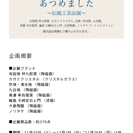
企画概要
■出展ブランド
有田焼 林九郎窯（陶磁器）
カガミクリスタル （クリスタルガラス）
京焼・清水焼 （陶磁器）
九谷焼 （陶磁器）
美濃 幸兵衛窯 （陶磁器）
輪島 大﨑庄右ェ門 （漆器）
大倉陶園 （陶磁器）
ノリタケ （陶磁器）
■出展商品数：約370点
■期間：11月20日（火）～12月2日（日）*11月26日（月）は休