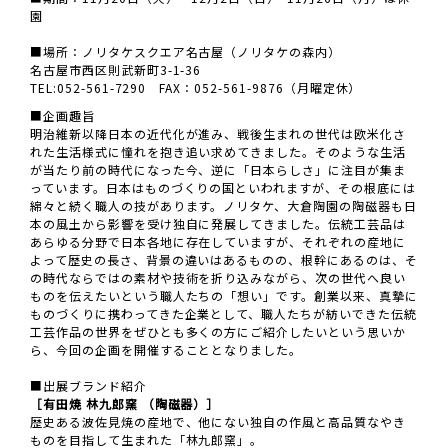
園
■場所：ノリタケスクエア名古屋（ノリタケの森内）
名古屋市西区則武新町3-1-36
TEL:052-561-7290 FAX：052-561-9876（月曜定休）
■企画趣旨
明治維新以降日本の近代化が進み、戦後生まれの世代は欧米化さ
れた生活様式に憧れを抱き追い求めてきました。そのような生活
が当たり前の時代になった今、逆に「日本らしさ」に注目が集ま
っています。日本はものづくりの国といわれますが、その根底には
綿々と続く職人の技があります。ノリタケ、大倉陶園の陶磁器も日
本の風土から影響を受け独自に発展してきました。伝統工芸品は
あらゆる分野で日本各地に存在していますが、それぞれの産地に
よって歴史の長さ、背景の違いはあるものの、根幹にあるのは、そ
の時代ならではの素材や技術を折り込みながら、次の世代へ良い
ものを伝えたいという職人たちの「想い」です。創業以来、真摯に
ものづくりに携わってきた企業として、職人たちが紡いできた伝統
工芸作品の世界をぜひとも多くの方にご紹介したいという思いか
ら、今回の企画を開催することとなりました。
■出展ブランド紹介
［有田焼 林九郎窯 （陶磁器）］
歴史ある波佐見焼の産地で、他にない独自の作風と高品質なやき
ものを目指して生まれた「林九郎窯」。