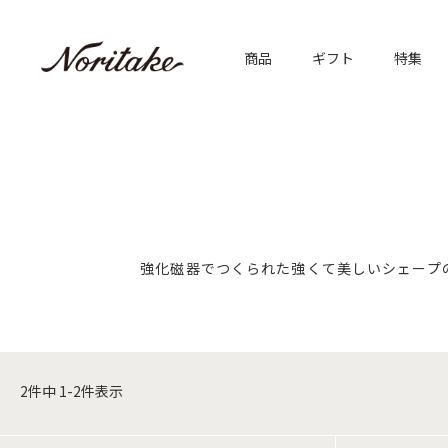
商品
ギフト
特集
強化磁器でつくられた強くて美しいシェープ
2
件中
1
-
2
件表示