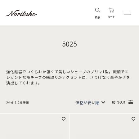
カート
商品
5025
強化磁器でつくられた強くて美しいシェープのプリマ1型。繊細でエ
レガントなモチーフの縁取りがアクセントに。さりげなく華やかさを
演出してくれます。
絞り込む
2
件中
1
-
2
件表示