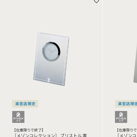
直営店限定
直営店限
【在庫限りで終了】
【在庫限りで
［メゾンコレクション］ ブリストル 置
［メゾンコ