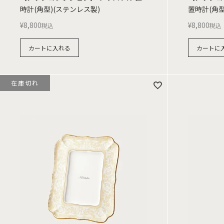
時計(角型)(ステンレス製)
置時計(角型
¥
8,800
¥
8,800
税込
税込
カートに入れる
カートに
在庫切れ