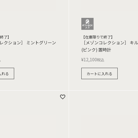
終了】
【在庫限りで終了】
レクション］ ミントグリーン
［メゾンコレクション］ キ
(ピンク) 置時計
¥
12,100
込
税込
入れる
カートに入れる