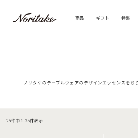
商品
ギフト
特集
ノリタケのテーブルウェアのデザインエッセンスをち
25
件中
1
-
25
件表示